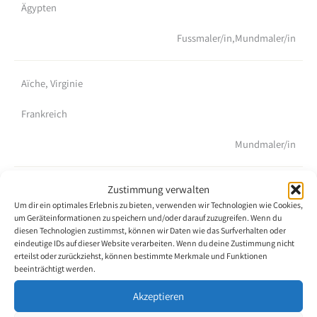
Ägypten
Fussmaler/in,Mundmaler/in
Aïche, Virginie
Frankreich
Mundmaler/in
Alcantara Briones, Mariana Rafaela
Zustimmung verwalten
Um dir ein optimales Erlebnis zu bieten, verwenden wir Technologien wie Cookies,
um Geräteinformationen zu speichern und/oder darauf zuzugreifen. Wenn du
Peru
diesen Technologien zustimmst, können wir Daten wie das Surfverhalten oder
eindeutige IDs auf dieser Website verarbeiten. Wenn du deine Zustimmung nicht
Fussmaler/in
erteilst oder zurückziehst, können bestimmte Merkmale und Funktionen
beeinträchtigt werden.
Alvares, Herold
Akzeptieren