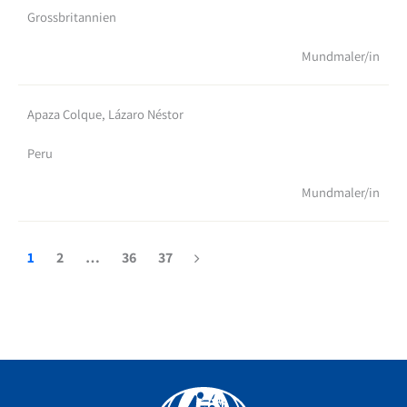
Grossbritannien
Mundmaler/in
Apaza Colque, Lázaro Néstor
Peru
Mundmaler/in
1
2
…
36
37
Facebook
YouTube
Instagram