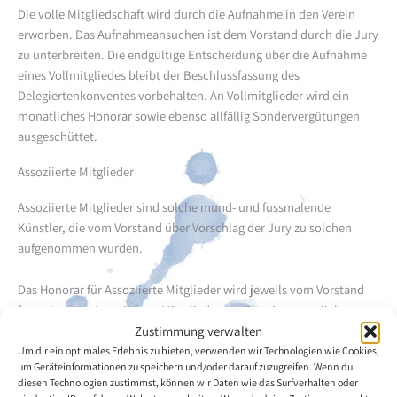
Die volle Mitgliedschaft wird durch die Aufnahme in den Verein
erworben. Das Aufnahmeansuchen ist dem Vorstand durch die Jury
zu unterbreiten. Die endgültige Entscheidung über die Aufnahme
eines Vollmitgliedes bleibt der Beschlussfassung des
Delegiertenkonventes vorbehalten. An Vollmitglieder wird ein
monatliches Honorar sowie ebenso allfällig Sondervergütungen
ausgeschüttet.
Assoziierte Mitglieder
Assoziierte Mitglieder sind solche mund- und fussmalende
Künstler, die vom Vorstand über Vorschlag der Jury zu solchen
aufgenommen wurden.
Das Honorar für Assoziierte Mitglieder wird jeweils vom Vorstand
festgelegt. An Assoziierten Mittglieder werden ein monatliches
Honorar sowie ebenso allfällig Sondervergütungen ausgeschüttet.
Zustimmung verwalten
Um dir ein optimales Erlebnis zu bieten, verwenden wir Technologien wie Cookies,
Ehrenmitglieder
um Geräteinformationen zu speichern und/oder darauf zuzugreifen. Wenn du
diesen Technologien zustimmst, können wir Daten wie das Surfverhalten oder