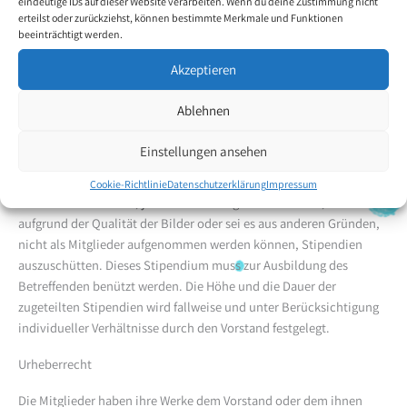
eindeutige IDs auf dieser Website verarbeiten. Wenn du deine Zustimmung nicht
Der Vorstand hat das Recht, Personen, die sich um die Förderung
erteilst oder zurückziehst, können bestimmte Merkmale und Funktionen
des Vereins besonders verdient gemacht haben, als
beeinträchtigt werden.
Ehrenmitglieder dem Delegiertenkonvent vorzuschlagen, welcher
endgültig über die Aufnahme entscheidet. Voraussetzung für die
Akzeptieren
Aufnahme bei natürlichen Personen ist der Besitz der bürgerlichen
Ehrenrechte. Ehrenmitglieder erhalten keine Entschädigung.
Ablehnen
Stipendien
Einstellungen ansehen
Der Vorstand hat das Recht, an Personen die mit dem Munde oder
Cookie-Richtlinie
Datenschutzerklärung
Impressum
mit dem Fusse malen, jedoch sei es aufgrund des Alters, sei es
aufgrund der Qualität der Bilder oder sei es aus anderen Gründen,
nicht als Mitglieder aufgenommen werden können, Stipendien
auszuschütten. Dieses Stipendium muss zur Ausbildung des
Betreffenden benützt werden. Die Höhe und die Dauer der
zugeteilten Stipendien wird fallweise und unter Berücksichtigung
individueller Verhältnisse durch den Vorstand festgelegt.
Urheberrecht
Die Mitglieder haben ihre Werke dem Vorstand oder dem ihnen