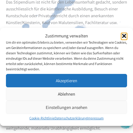
Das Stipendium ist nicht für den Lebensunterhalt gedacht, sondern
ausschliesslich für die künstlerische Ausbildung, Besuch einer
Kunstschule oder Privatunterricht durch einen anerkannten
Künstler/Künsterin, Kauf von Malutensilien, Fachliteratur usw.
Zustimmung verwalten
Ein Anspruch auf Aufnahme in die Vereinigung als Mitglied entsteht
Um dir ein optimales Erlebnis zu bieten, verwenden wir Technologien wie Cookies,
mit der Gewährung des Stipendiums nicht.
um Geräteinformationen zu speichern und/oder darauf zuzugreifen. Wenn du
diesen Technologien zustimmst, können wir Daten wie das Surfverhalten oder
Informationen zu den Stipendien
eindeutige IDs auf dieser Website verarbeiten. Wenn du deine Zustimmung nicht
erteilst oder zurückziehst, können bestimmte Merkmale und Funktionen
Detaillierte Information bietet die Broschüre:
Gewährung der
beeinträchtigt werden.
Stipendien (PDF-Datei)
.
Akzeptieren
Mitgliedschaft
Ablehnen
Was bedeutet eine Mitgliedschaft bei der VDMFK?
Einstellungen ansehen
Mitglieder und Assoziierte Mitglieder erhalten eine monatliche
Cookie-Richtlinie
Datenschutzerklärung
Impressum
finanzielle Unterstützung, die ihnen künstlerische Entfaltung und
weitgehende, materielle Unabhängigkeit ermöglicht.