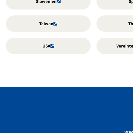
Slowenien
S
Taiwan
Th
USA
Vereinte
VD