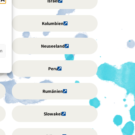
Israel
Kolumbien
Neuseeland
en
Peru
Rumänien
Slowakei