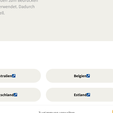
rden zum Bedrucken
erwendet. Dadurch
ll.
tralien
Belgien
tschland
Estland
Zustimmung verwalten