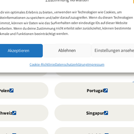
chenland
Irland
dir ein optimales Erlebnis zu bieten, verwenden wir Technologien wie Cookies, um
äteinformationen zu speichern und/oder darauf zuzugreifen. Wenn du diesen Technologien
timmst, können wir Daten wie das Surfverhalten oder eindeutige IDs auf dieser Website
Japan
Kanada
arbeiten. Wenn du deine Zustimmung nicht erteilst oder zurückziehst, können bestimmte
kmale und Funktionen beeinträchtigt werden.
laysia
Mexiko
Akzeptieren
Ablehnen
Einstellungen anseh
Cookie-Richtlinie
Datenschutzerklärung
Impressum
rwegen
Österreich
Polen
Portugal
chweiz
Singapur