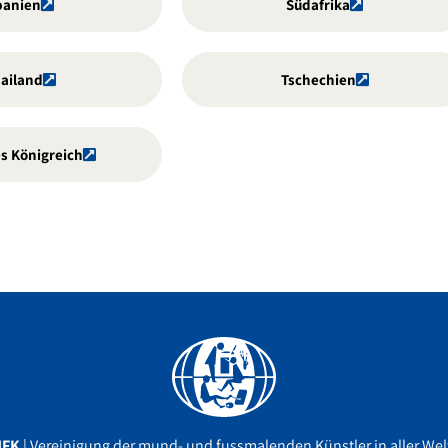
panien
Südafrika
ailand
Tschechien
s Königreich
Facebook
YouTube
Instagram
MFK
| Vereinigung der mund- und fussmalenden Künstler in aller Welt