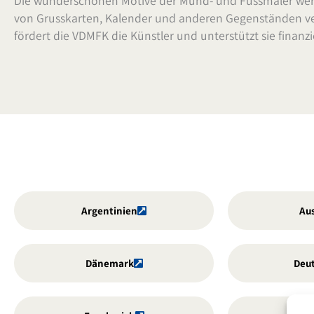
Die wunderschönen Motive der Mund- und Fussmaler we
von Grusskarten, Kalender und anderen Gegenständen v
fördert die VDMFK die Künstler und unterstützt sie finanzie
Argentinien
Aus
Dänemark
Deu