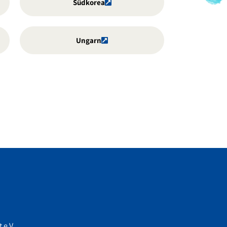
Südkorea
Ungarn
 e.V.