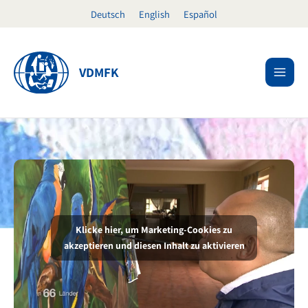
Zum
Deutsch
English
Español
Inhalt
springen
VDMFK
Klicke hier, um Marketing-Cookies zu
akzeptieren und diesen Inhalt zu aktivieren