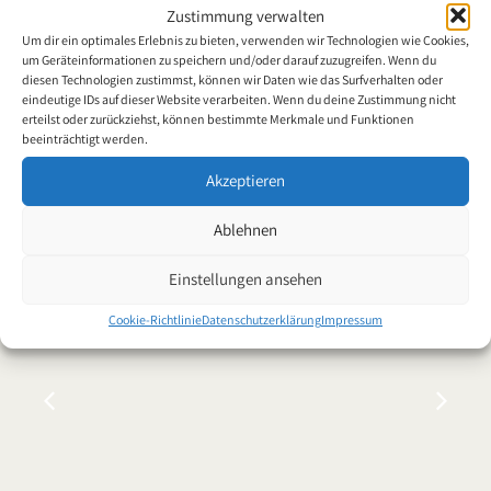
Weltweite Strukturen
Zustimmung verwalten
Um dir ein optimales Erlebnis zu bieten, verwenden wir Technologien wie Cookies,
um Geräteinformationen zu speichern und/oder darauf zuzugreifen. Wenn du
diesen Technologien zustimmst, können wir Daten wie das Surfverhalten oder
eindeutige IDs auf dieser Website verarbeiten. Wenn du deine Zustimmung nicht
erteilst oder zurückziehst, können bestimmte Merkmale und Funktionen
beeinträchtigt werden.
Akzeptieren
Aktuell
Ablehnen
Einstellungen ansehen
Cookie-Richtlinie
Datenschutzerklärung
Impressum