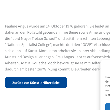
Pauline Angus wurde am 14. Oktober 1976 geboren. Sie leidet an 
daher an den Rollstuhl gebunden (ihre Beine sowie Arme sind gel
die "Lord Mayor Trelaor School", und seit ihrem zehnten Lebensj
"National Specialist College", machte dort den "GCSE"-Abschluss
sich dann auf Kunst. Momentan arbeitet sie an ihrer Abhandlung
Kunst und Design zu erlangen. Frau Angus liebt es auf verschied
arbeiten, so z.B. Gouache, doch bevorzugt sie es mit Oelfarben zu
dadurch am besten zur Wirkung kommt. Die Arbeiten der Mundma
Um 
Ger
Zurück zur Künstlerübersicht
zus
ver
Mer