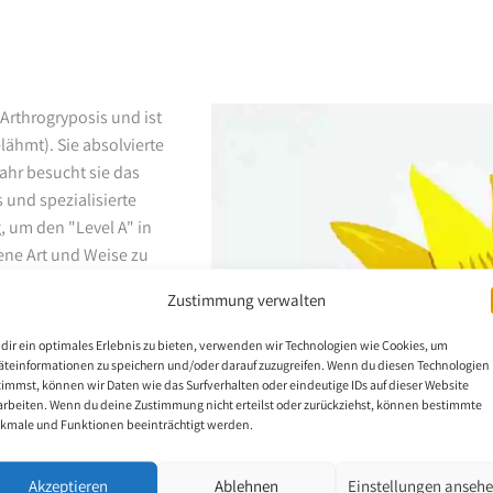
Arthrogryposis und ist
ähmt). Sie absolvierte
ahr besucht sie das
 und spezialisierte
, um den "Level A" in
ene Art und Weise zu
 malen, da ihr Malstil
Zustimmung verwalten
lerin verraten Talent.
dir ein optimales Erlebnis zu bieten, verwenden wir Technologien wie Cookies, um
äteinformationen zu speichern und/oder darauf zuzugreifen. Wenn du diesen Technologien
timmst, können wir Daten wie das Surfverhalten oder eindeutige IDs auf dieser Website
arbeiten. Wenn du deine Zustimmung nicht erteilst oder zurückziehst, können bestimmte
kmale und Funktionen beeinträchtigt werden.
Akzeptieren
Ablehnen
Einstellungen anseh