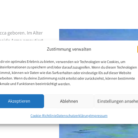
ca geboren. Im Alter
beide Arme amputiert.
hten. Mit 10 Jahren
Zustimmung verwalten
d er nimmt mittlerweile
dir ein optimales Erlebnis zu bieten, verwenden wir Technologien wie Cookies, um
wiegend mit Hilfe des
äteinformationen zu speichern und/oder darauf zuzugreifen. Wenn du diesen Technologien
timmst, können wir Daten wie das Surfverhalten oder eindeutige IDs auf dieser Website
arbeiten. Wenn du deine Zustimmung nicht erteilst oder zurückziehst, können bestimmte
kmale und Funktionen beeinträchtigt werden.
Akzeptieren
Ablehnen
Einstellungen anseh
Cookie-Richtlinie
Datenschutzerklärung
Impressum