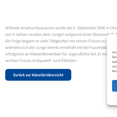
Wilfredo Anahua Huanacuni wurde am 5. September 1996 in Chec
von 4 Jahren wurden dem Jungen aufgrund eines Stromunfalls 
Als Folge begann er viele Tätigkeiten mit seinen Füssen zu verric
widmete sich der Junge bereits ernsthaft mit der Fussmalerei un
Um 
erfolgreich an Malwettbewerben für Jugendliche teil. Er malt vor
Ger
rechten Fusses in Aquarell- und Ölfarben.
zus
ver
Mer
Zurück zur Künstlerübersicht