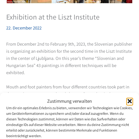
Exhibition at the Liszt Institute
22. December 2022
From December 2nd to February 9th, 2023, the Slovenian publisher
is organizing an exhibition for the second time in the Liszt Institute
in the center of Ljubljana. On this year’s theme “Slovenian and
Hungarian Sea” 43 paintings in different techniques will be
exhibited.
Mouth and foot painters from four different countries took part in
the opening ceremony and workshop on December 2nd:
From Slovenia Vojko Gašperut, Benjamin Žnidaršič, Eric Pibernik
Zustimmung verwalten
and Dominik Lozar
Um dir ein optimales Erlebnis zu bieten, verwenden wir Technologien wie Cookies,
um Geräteinformationen zu speichern und/oder darauf zuzugreifen. Wenn du
From Serbia Dejana Backo
diesen Technologien zustimmst, können wir Daten wie das Surfverhalten oder
From Croatia Stjepan Perković
eindeutige IDs auf dieser Website verarbeiten. Wenn du deine Zustimmung nicht
From Bosnia and Herzegovina Mladen Sekulić.
erteilst oder zurückziehst, können bestimmte Merkmale und Funktionen
beeinträchtigt werden.
The workshop was also attended by about 125 high school