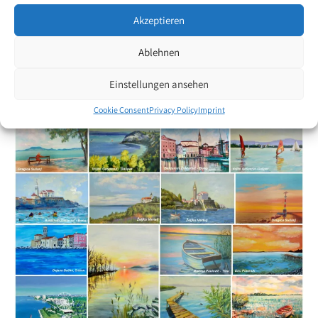
students.
Akzeptieren
The Hungarian Ambassador in Ljubljana, His Excellency Andor
Ablehnen
Ferenc Gábor, had the honor to open the exhibition. As a token of
gratitude, the Liszt Institute received a painting by painter Nevenka
Einstellungen ansehen
Gorjanc.
Cookie Consent
Privacy Policy
Imprint