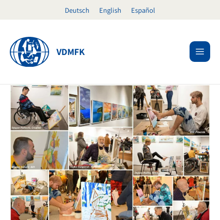
Ir
Deutsch
English
Español
al
contenido
VDMFK