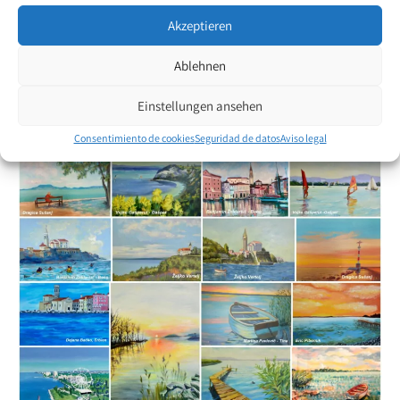
secundaria.
Akzeptieren
La exposición fue inaugurada por el Embajador de Hungría en
Ablehnen
Ljubljana, Su Excelencia Andor Ferenc Gábor. Como muestra de
agradecimiento, el Instituto Liszt recibió una pintura de la pintora
Einstellungen ansehen
Nevenka Gorjanc.
Consentimiento de cookies
Seguridad de datos
Aviso legal