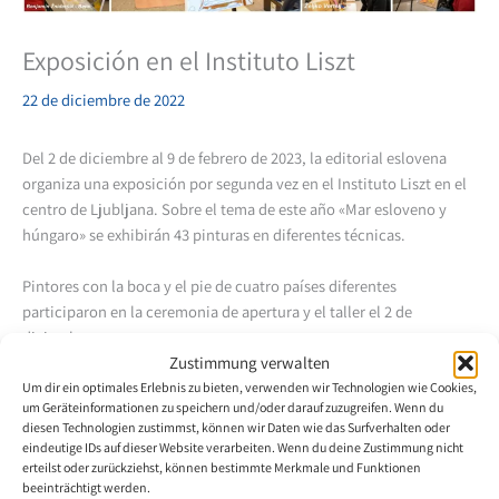
Exposición en el Instituto Liszt
22 de diciembre de 2022
Del 2 de diciembre al 9 de febrero de 2023, la editorial eslovena
organiza una exposición por segunda vez en el Instituto Liszt en el
centro de Ljubljana. Sobre el tema de este año «Mar esloveno y
húngaro» se exhibirán 43 pinturas en diferentes técnicas.
Pintores con la boca y el pie de cuatro países diferentes
participaron en la ceremonia de apertura y el taller el 2 de
diciembre:
De Eslovenia Vojko Gašperut, Benjamin Žnidaršič, Eric Pibernik y
Zustimmung verwalten
Dominik Lozar
Um dir ein optimales Erlebnis zu bieten, verwenden wir Technologien wie Cookies,
um Geräteinformationen zu speichern und/oder darauf zuzugreifen. Wenn du
Desde Serbia Dejana Backo
diesen Technologien zustimmst, können wir Daten wie das Surfverhalten oder
Desde Croacia Stjepan Perković
eindeutige IDs auf dieser Website verarbeiten. Wenn du deine Zustimmung nicht
De Bosnia y Herzegovina Mladen Sekulić.
erteilst oder zurückziehst, können bestimmte Merkmale und Funktionen
beeinträchtigt werden.
Al taller asistieron tanbien alrededor de 125 estudiantes de