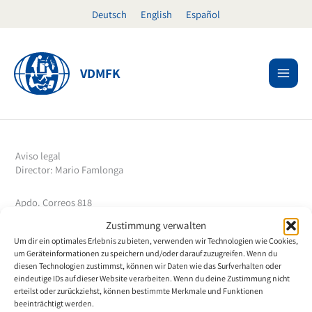
Ir
Deutsch
English
Español
al
contenido
VDMFK
Aviso legal
Director: Mario Famlonga
Apdo. Correos 818
Im Rietle 25
Zustimmung verwalten
9494 Schaan
Um dir ein optimales Erlebnis zu bieten, verwenden wir Technologien wie Cookies,
Principado de Liechtenstein
um Geräteinformationen zu speichern und/oder darauf zuzugreifen. Wenn du
diesen Technologien zustimmst, können wir Daten wie das Surfverhalten oder
eindeutige IDs auf dieser Website verarbeiten. Wenn du deine Zustimmung nicht
Teléfono +423 232 11 76
erteilst oder zurückziehst, können bestimmte Merkmale und Funktionen
Fax + 423 232 75 41
beeinträchtigt werden.