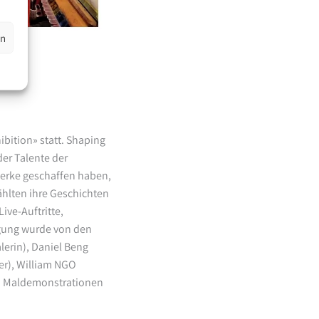
en
ibition» statt. Shaping
der Talente der
werke geschaffen haben,
ählten ihre Geschichten
ive-Auftritte,
igung wurde von den
erin), Daniel Beng
r), William NGO
en Maldemonstrationen