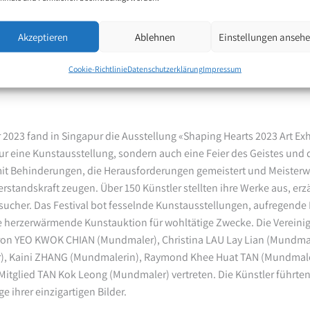
Akzeptieren
Ablehnen
Einstellungen anseh
 2023 Art Exhibition
Cookie-Richtlinie
Datenschutzerklärung
Impressum
2023 fand in Singapur die Ausstellung «Shaping Hearts 2023 Art Exh
ur eine Kunstausstellung, sondern auch eine Feier des Geistes und 
 mit Behinderungen, die Herausforderungen gemeistert und Meister
rstandskraft zeugen. Über 150 Künstler stellten ihre Werke aus, erz
esucher. Das Festival bot fesselnde Kunstausstellungen, aufregende L
e herzerwärmende Kunstauktion für wohltätige Zwecke. Die Verein
ron YEO KWOK CHIAN (Mundmaler), Christina LAU Lay Lian (Mundmal
, Kaini ZHANG (Mundmalerin), Raymond Khee Huat TAN (Mundmale
itglied TAN Kok Leong (Mundmaler) vertreten. Die Künstler führt
e ihrer einzigartigen Bilder.