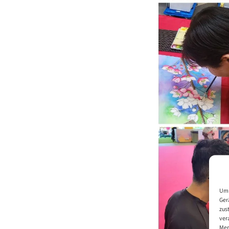
Um 
Ger
zus
ver
Mer