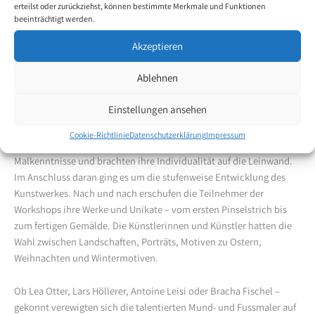
erteilst oder zurückziehst, können bestimmte Merkmale und Funktionen
beeinträchtigt werden.
Von Januar bis Juli 2023 luden die ersten beiden Art-Workshops
Akzeptieren
zum farbenfrohen Experimentieren ein. Das grosse Motto des
Schulungsangebots:
«
Kunst und die Bedeutung der Kleinigkeiten».
Ablehnen
Das Jahr 2023 steht im Zeichen des persönlichen Stils. Die
Einstellungen ansehen
Teilnehmer sollten ihre eigene Kreativität weiter entwickeln und
ihrem Motiv eine persönliche Note geben. Im regen Austausch
Cookie-Richtlinie
Datenschutzerklärung
Impressum
vertieften Editha Tarantino und die Künstlerinnen und Künstler
Malkenntnisse und brachten ihre Individualität auf die Leinwand.
Im Anschluss daran ging es um die stufenweise Entwicklung des
Kunstwerkes. Nach und nach erschufen die Teilnehmer der
Workshops ihre Werke und Unikate – vom ersten Pinselstrich bis
zum fertigen Gemälde. Die Künstlerinnen und Künstler hatten die
Wahl zwischen Landschaften, Porträts, Motiven zu Ostern,
Weihnachten und Wintermotiven.
Ob Lea Otter, Lars Höllerer, Antoine Leisi oder Bracha Fischel –
gekonnt verewigten sich die talentierten Mund- und Fussmaler auf