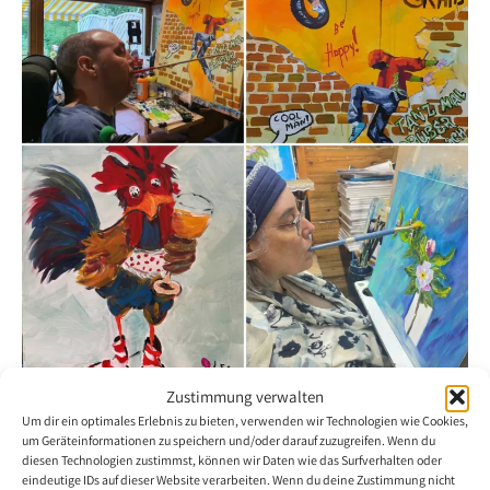
Zustimmung verwalten
Online-Workshop 2023 Schweiz– «Kunst
Um dir ein optimales Erlebnis zu bieten, verwenden wir Technologien wie Cookies,
und die Bedeutung der Kleinigkeiten»
um Geräteinformationen zu speichern und/oder darauf zuzugreifen. Wenn du
diesen Technologien zustimmst, können wir Daten wie das Surfverhalten oder
eindeutige IDs auf dieser Website verarbeiten. Wenn du deine Zustimmung nicht
22. Juni 2023