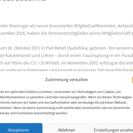
eter Marzinger als neues Assoziiertes Mitglied willkommen. Anlässl
zember 2016, haben die Vorstandsmitglieder seiner Mitgliedschaft
am 18. Oktober 1971 in Piet Retief (Südafrika) geboren. Vor seinem
er Karatetrainer und Lehrer – durch einen Tauchsprung in ein Fluss
h auf Höhe der C5 / C6 Wirbel). Im November 2002 vollzog er die er
 malte er in Eigenregie und konnte in kürzester Zeit beachtliche k
orzugsweise malt der Künstler Landschaften aus seiner Heimat.
Zustimmung verwalten
dir ein optimales Erlebnis zu bieten, verwenden wir Technologien wie Cookies, um
den Stipendiaten, wurden auch seine Bilder alle drei Jahre von der 
äteinformationen zu speichern und/oder darauf zuzugreifen. Wenn du diesen Technologien
nd seines erlangten Malniveaus empfahl die Jury der VDMFK im Herb
timmst, können wir Daten wie das Surfverhalten oder eindeutige IDs auf dieser Website
tglied ab März 2017 aufzunehmen.
arbeiten. Wenn du deine Zustimmung nicht erteilst oder zurückziehst, können bestimmte
kmale und Funktionen beeinträchtigt werden.
h!
Akzeptieren
Ablehnen
Einstellungen anseh