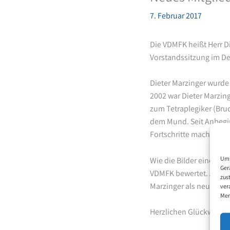
7. Februar 2017
Die VDMFK heißt Herr Di
Vorstandssitzung im De
Dieter Marzinger wurde 
2002 war Dieter Marzing
zum Tetraplegiker (Bruc
dem Mund. Seit Anbeginn
Fortschritte machen. V
Um 
Wie die Bilder eines je
Ger
VDMFK bewertet. Aufgru
zus
Marzinger als neues Mi
ver
Mer
Herzlichen Glückwunsc