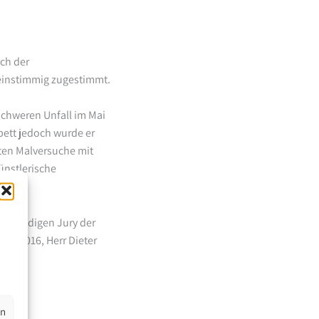
ich der
 einstimmig zugestimmt.
 schweren Unfall im Mai
bett jedoch wurde er
sten Malversuche mit
ünstlerische
fachkundigen Jury der
st 2016, Herr Dieter
en