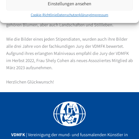
Kinderbüchern.
Einstellungen ansehen
Im Jahre 2007 setzte sie den ersten Grundstein zur Mundmalerei.
Cookie-Richtlinie
Datenschutzerklärung
Impressum
Shely Cohen malt mit Ölfarben. Zu ihren bevorzugten Motiven
gehören Blumen, aber auch Landschaften und Stillleben.
Wie die Bilder eines jeden Stipendiaten, wurden auch ihre Bilder
alle drei Jahre von der fachkundigen Jury der VDMFK bewertet.
Aufgrund ihres erlangten Malniveaus empfahl die Jury der VDMFK
im Herbst 2022, Frau Shely Cohen als neues Assoziiertes Mitglied ab
März 2023 aufzunehmen.
Herzlichen Glückwunsch!
Facebook
YouTube
Instagram
VDMFK
| Vereinigung der mund- und fussmalenden Künstler in