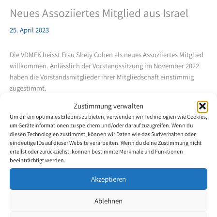
Neues Assoziiertes Mitglied aus Israel
25. April 2023
Die VDMFK heisst Frau Shely Cohen als neues Assoziiertes Mitglied
willkommen. Anlässlich der Vorstandssitzung im November 2022
haben die Vorstandsmitglieder ihrer Mitgliedschaft einstimmig
zugestimmt.
Zustimmung verwalten
Shely Cohen wurde am 21. November 1966 in Haifa geboren. Im
Um dir ein optimales Erlebnis zu bieten, verwenden wir Technologien wie Cookies,
Alter von 18 Jahren war sie als Beifahrerin in einen schweren
um Geräteinformationen zu speichern und/oder darauf zuzugreifen. Wenn du
Verkehrsunfall verwickelt, bei welchem sie an den Halswirbeln C4 –
diesen Technologien zustimmst, können wir Daten wie das Surfverhalten oder
eindeutige IDs auf dieser Website verarbeiten. Wenn du deine Zustimmung nicht
C5 verletzt wurde. Daraus resultierte eine permanente Lähmung
erteilst oder zurückziehst, können bestimmte Merkmale und Funktionen
ihrer oberen sowie unteren Gliedmasse. Nach einem sehr langen
beeinträchtigt werden.
Rehabilitationsprozess schloss sie ihre Schulausbildung ab, nahm
an einem Programmierkurs teil und beendete das Studium in
Akzeptieren
‚Filmwissenschaft‘ an der ‚Offenen Universität‘ in Tel Aviv. Auch
studierte sie die Realisation und Leitung von Veranstaltungen am
Ablehnen
Levinsy-Seminar, lernte Spanisch und das Verfassen von