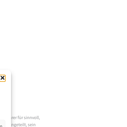
 Lehrer für sinnvoll,
en eingeteilt, sein
en