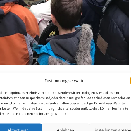
t
Zustimmung verwalten
dir ein optimales Erlebnis zu bieten, verwenden wir Technologien wie Cookies, um
äteinformationen zu speichern und/oder darauf zuzugreifen. Wenn du diesen Technologien
timmst, können wir Daten wie das Surfverhalten oder eindeutige IDs auf dieser Website
 Christopher Keith Jansz lebt in Finmere in der Nähe einer Schule.
arbeiten. Wenn du deine Zustimmung nicht erteilst oder zurückziehst, können bestimmte
kmale und Funktionen beeinträchtigt werden.
ser Schule derzeit an einem Baumprojekt arbeiten, empfanden es die
. Deshalb besuchte die ganze Schule, jeweils in überschaubare Grupp
Akzeptieren
Ablehnen
Einstellungen anseh