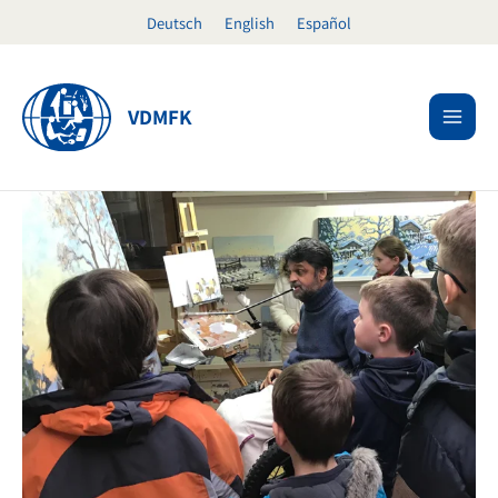
Ir
Deutsch
English
Español
al
contenido
VDMFK