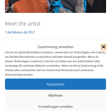
Meet the artist
7 de febrero de 2017
El pintor con boca británico Christopher Keith Jansz vive en
Zustimmung verwalten
Finmere cerca de una escuela. Como las clases de arte de esa
Um dir ein optimales Erlebnis zu bieten, verwenden wir Technologien wie Cookies,
escuela están trabajando en un proyecto de árboles, los profesores
um Geräteinformationen zu speichern und/oder darauf zuzugreifen. Wenn du
diesen Technologien zustimmst, können wir Daten wie das Surfverhalten oder
consideraron que valdría la pena visitar al artista. Por lo tanto toda
eindeutige IDs auf dieser Website verarbeiten. Wenn du deine Zustimmung nicht
la escuela, dividida en grupos manejables, visitó el estudio para
erteilst oder zurückziehst, können bestimmte Merkmale und Funktionen
encontrarse personalmente con él.
beeinträchtigt werden.
Akzeptieren
Respondió a todas las preguntas curiosas, divertidas e interesantes
que los adolescentes puede poner mientras completaba su última
Ablehnen
obra de arte llamada “Morning has broken”.
Einstellungen ansehen