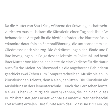
Da die Mutter von Shu-I Yang während der Schwangerschaft sehr 
verrichten musste, bekam die Künstlerin einen Tag nach ihrer Ge
behandelnde Arzt gab ihr die hierfür erforderliche Bluttransfusio
erkrankte daraufhin an Zerebrallähmung, die unter anderem ei
Gliedmasse nach sich zog. Die Verkrümmungen der Hände und F
ihre Bewegungen. In Folge dessen lebt sie im Rollstuhl und benöt
ihrer Mutter. Von Kindheit an hatte sie eine Vorliebe für die Natu
auch für das Malen. So überwand sie die angeborene Behinder
geschickt zwei Zehen zum Computerschreiben, Musikspielen un
künstlerischen Talents, dem Malen, benützen. Die Künstlerin abso
Ausbildung in der Elementarschule. Durch das Fernsehen lernte s
Mei-Hui Chen (Vollmitglied/Taiwan) kennen, die ihr in der Folge 
Durch ihren stetigen Einsatz konnte sie innert kurzer Zeit beacht
Fortschritte erzielen. Dies führte auch dazu, dass sie 1993 ein S