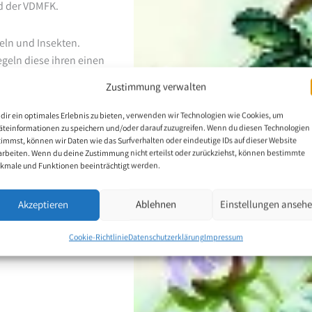
ed der VDMFK.
eln und Insekten.
egeln diese ihren einen
Geng Nong" (=
Zustimmung verwalten
unst von Landschaften.
etreut. In der Folge
dir ein optimales Erlebnis zu bieten, verwenden wir Technologien wie Cookies, um
äteinformationen zu speichern und/oder darauf zuzugreifen. Wenn du diesen Technologien
 teilnehmen und auch
timmst, können wir Daten wie das Surfverhalten oder eindeutige IDs auf dieser Website
dazu, dass der
arbeiten. Wenn du deine Zustimmung nicht erteilst oder zurückziehst, können bestimmte
ise und Auszeichnungen
kmale und Funktionen beeinträchtigt werden.
Akzeptieren
Ablehnen
Einstellungen anseh
Cookie-Richtlinie
Datenschutzerklärung
Impressum