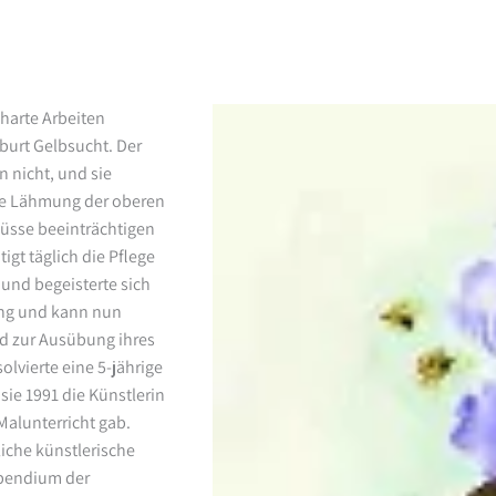
harte Arbeiten
burt Gelbsucht. Der
n nicht, und sie
ne Lähmung der oberen
üsse beeinträchtigen
igt täglich die Pflege
r und begeisterte sich
ung und kann nun
d zur Ausübung ihres
lvierte eine 5-jährige
ie 1991 die Künstlerin
Malunterricht gab.
liche künstlerische
tipendium der