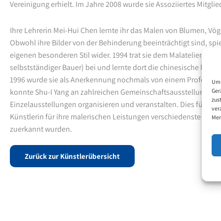
Vereinigung erhielt. Im Jahre 2008 wurde sie Assoziiertes Mitgli
Ihre Lehrerin Mei-Hui Chen lernte ihr das Malen von Blumen, Vög
Obwohl ihre Bilder von der Behinderung beeinträchtigt sind, spi
eigenen besonderen Stil wider. 1994 trat sie dem Malatelier "Zi 
selbstständiger Bauer) bei und lernte dort die chinesische Malk
1996 wurde sie als Anerkennung nochmals von einem Professor b
Um 
Ger
konnte Shu-I Yang an zahlreichen Gemeinschaftsausstellungen
zus
Einzelausstellungen organisieren und veranstalten. Dies führte 
ver
Künstlerin für ihre malerischen Leistungen verschiedenste Pre
Mer
zuerkannt wurden.
Zurück zur Künstlerübersicht