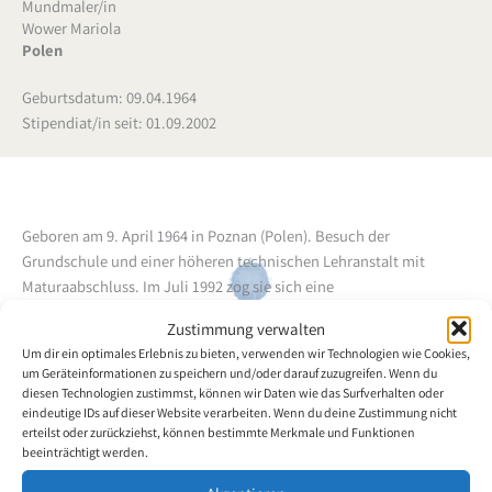
Mundmaler/in
Wower Mariola
Polen
Geburtsdatum: 09.04.1964
Stipendiat/in seit: 01.09.2002
Geboren am 9. April 1964 in Poznan (Polen). Besuch der
Grundschule und einer höheren technischen Lehranstalt mit
Maturaabschluss. Im Juli 1992 zog sie sich eine
Halswirbelsäulenverletzung zu, die eine Tetraplegie nach sich zog.
Zustimmung verwalten
1994 legte sie den ersten Grundstein zur Mundmalerei und
Um dir ein optimales Erlebnis zu bieten, verwenden wir Technologien wie Cookies,
perfektionierte dann ihre Fertigkeit unter der Anleitung des
um Geräteinformationen zu speichern und/oder darauf zuzugreifen. Wenn du
bildenden Künstlers, Herrn Andrzej Grzelacowski Aga. Die
diesen Technologien zustimmst, können wir Daten wie das Surfverhalten oder
Mundmalerin konnte bisher einige beachtenswerte
eindeutige IDs auf dieser Website verarbeiten. Wenn du deine Zustimmung nicht
erteilst oder zurückziehst, können bestimmte Merkmale und Funktionen
Einzelausstellungen durchführen.
beeinträchtigt werden.