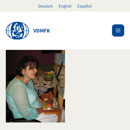
Zum
Deutsch
English
Español
Inhalt
springen
VDMFK