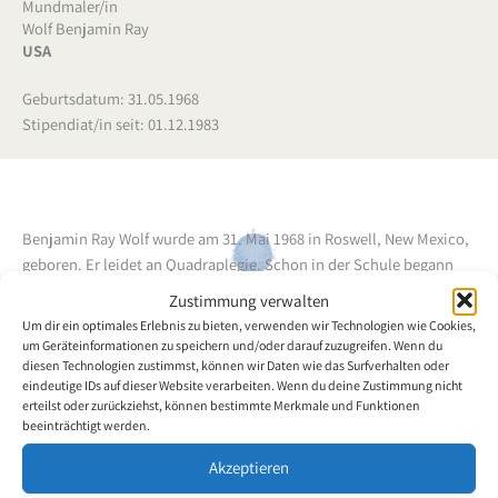
Mundmaler/in
Wolf Benjamin Ray
USA
Geburtsdatum: 31.05.1968
Stipendiat/in seit: 01.12.1983
Benjamin Ray Wolf wurde am 31. Mai 1968 in Roswell, New Mexico,
geboren. Er leidet an Quadraplegie. Schon in der Schule begann
Herr Wolf mit dem Mund zu schreiben, zeichnen und malen. Durch
Zustimmung verwalten
Selbstunterricht bildete er sich bisher weiter. Seine Zeichnungen,
Um dir ein optimales Erlebnis zu bieten, verwenden wir Technologien wie Cookies,
Die Vereinigung
meist figürliche Themen, verraten Talent.
um Geräteinformationen zu speichern und/oder darauf zuzugreifen. Wenn du
gewährt dem Mundmaler seit dem 1. Dezember 1983 ein
diesen Technologien zustimmst, können wir Daten wie das Surfverhalten oder
eindeutige IDs auf dieser Website verarbeiten. Wenn du deine Zustimmung nicht
Stipendium.
erteilst oder zurückziehst, können bestimmte Merkmale und Funktionen
beeinträchtigt werden.
Zurück zur Künstlerübersicht
Akzeptieren