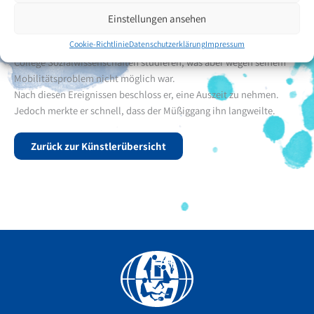
kehrte er zur Schule zurück.
Einstellungen ansehen
Durch seinen guten Schulabschluss hat er ein 100% Stipendium für
Cookie-Richtlinie
Datenschutzerklärung
Impressum
die ProUni an einer privaten Hochschule, erhalten. Er wollte im
College Sozialwissenschaften studieren, was aber wegen seinem
Mobilitätsproblem nicht möglich war.
Nach diesen Ereignissen beschloss er, eine Auszeit zu nehmen.
Jedoch merkte er schnell, dass der Müßiggang ihn langweilte.
Zurück zur Künstlerübersicht
Facebook
YouTube
Instagram