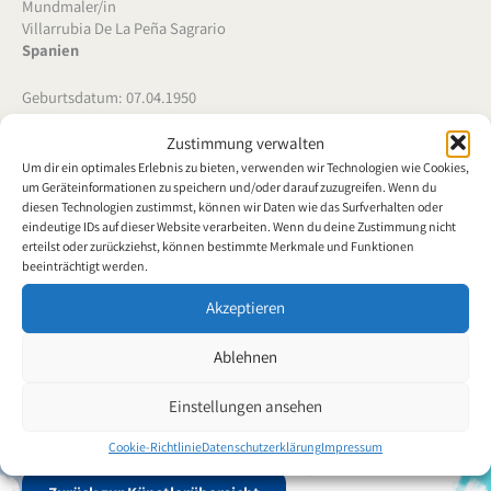
Mundmaler/in
Villarrubia De La Peña Sagrario
Spanien
Geburtsdatum: 07.04.1950
Stipendiat/in seit: 01.09.2007
Zustimmung verwalten
Um dir ein optimales Erlebnis zu bieten, verwenden wir Technologien wie Cookies,
um Geräteinformationen zu speichern und/oder darauf zuzugreifen. Wenn du
diesen Technologien zustimmst, können wir Daten wie das Surfverhalten oder
eindeutige IDs auf dieser Website verarbeiten. Wenn du deine Zustimmung nicht
Frau Sagrario Villarrubia wurde am 7. April 1950 geboren. Seit
erteilst oder zurückziehst, können bestimmte Merkmale und Funktionen
frühester Kindheit ist sie an den Rollstuhl gebunden, da sie weder
beeinträchtigt werden.
Arme noch Beine gebrauchen kann. Nach dem Besuch der
Akzeptieren
Grundschule erwarb sie die Hochschulreife. Die Malerei war seit
ihrer Jugend ihre Leidenschaft, weswegen sie von klein an, das
Ablehnen
Malen mit dem Mund übte. Dieses Interesse führte auch dazu, dass
sie für eine kurze Zeit ein Kunststudium begann. Die Mundmalerin
Einstellungen ansehen
fertigt Aquarelle, Acrylzeichnungen, Buntstiftzeichnungen,
Ölgemälde sowie Wachsbilder an.
Cookie-Richtlinie
Datenschutzerklärung
Impressum