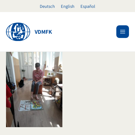
Zum
Deutsch
English
Español
Inhalt
springen
VDMFK