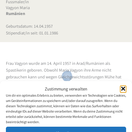
Fussmaler/in
Vagyon Maria
Rumänien
Geburtsdatum: 14.04.1957
Stipendiat/in seit: 01.01.1986
Frau Vagyon wurde am 14. April 1957 in Arad/Rumänien als
Spastikerin geboren. Obwohl Maria Vagyon ihre Arme nicht
gebrauchen kann und wegen Gleichgewichtsstörungen Mühe hat
alleine zu gehen, hat sie acht Klassen der allgemeinen Schule
Zustimmung verwalten
besucht. 1978 hat die Autodidaktin mit dem rechten Fuss zu malen
Um dir ein optimales Erlebnis zu bieten, verwenden wir Technologien wie Cookies,
begonnen und seither gehört die Malerei ebenso zu ihrem Leben
um Geräteinformationen zu speichern und/oder darauf zuzugreifen. Wenn du
wie Musik und die Freude an Tieren. Die VDMFK gewährt Frau
diesen Technologien zustimmst, können wir Daten wie das Surfverhalten oder
Vagyon seit dem 1. Januar 1986 ein Stipendium.
eindeutige IDs auf dieser Website verarbeiten. Wenn du deine Zustimmung nicht
erteilst oder zurückziehst, können bestimmte Merkmale und Funktionen
beeinträchtigt werden.