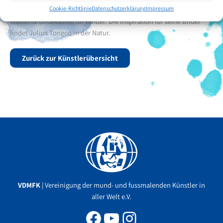
Cookie-Richtlinie
Datenschutzerklärung
Impressum
sammelten weisse A4-Bögen, Buntstifte, billige Pinsel und einen
Wasserfarbmalkasten für Kinder. Die Inspiration für seine Bilder
findet Julius Tongco in der Natur.
Zurück zur Künstlerübersicht
Facebook
YouTube
Instagram
VDMFK
| Vereinigung der mund- und fussmalenden Künstler in
aller Welt e.V.