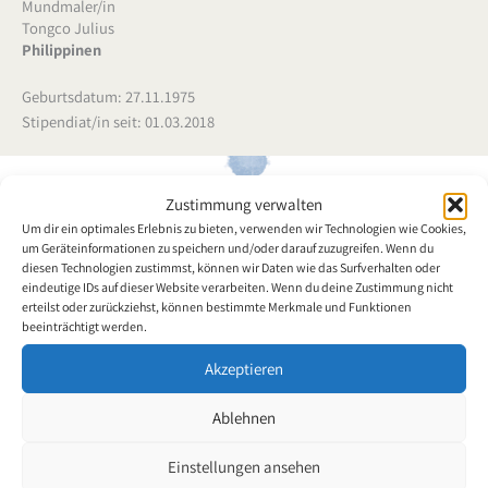
Mundmaler/in
Tongco Julius
Philippinen
Geburtsdatum: 27.11.1975
Stipendiat/in seit: 01.03.2018
Zustimmung verwalten
Um dir ein optimales Erlebnis zu bieten, verwenden wir Technologien wie Cookies,
Julius Tongco wurde am 27. November 1975 in Tagbilaran City, auf
um Geräteinformationen zu speichern und/oder darauf zuzugreifen. Wenn du
den Philippinen, geboren. 1995 schloss er sein 'Maritime
diesen Technologien zustimmst, können wir Daten wie das Surfverhalten oder
Transportation'-Studium mit dem Bachelor of Science ab. Ab 1997
eindeutige IDs auf dieser Website verarbeiten. Wenn du deine Zustimmung nicht
war er bei der Eurasian Maritime Corp. angestellt. Am 23. August
erteilst oder zurückziehst, können bestimmte Merkmale und Funktionen
beeinträchtigt werden.
2004 erlitt er bei einem Tauchunfall eine Rückenmarksverletzung.
Seit diesem Zeitpunkt ist er von den Schultern abwärts bis zu
Akzeptieren
seinen Füssen komplett gelähmt. Während eines seiner Besuche
im Orthopädischen Krankenhaus sah er einen Mundmaler, der
Ablehnen
seine Kunstfertigkeit ausübte. Er wollte etwas machen, womit er
sich nicht vor der Öffentlichkeit verstecken musste. Seine Eltern
Einstellungen ansehen
montierten deshalb einen kleinen Tisch vor seinen Rollstuhl,