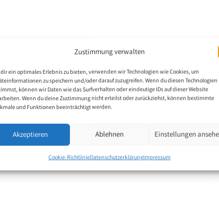
Zustimmung verwalten
Alter von sieben Jahren
er an allen vier
dir ein optimales Erlebnis zu bieten, verwenden wir Technologien wie Cookies, um
imarschullehrers fing
äteinformationen zu speichern und/oder darauf zuzugreifen. Wenn du diesen Technologien
zu zeichnen
timmst, können wir Daten wie das Surfverhalten oder eindeutige IDs auf dieser Website
arbeiten. Wenn du deine Zustimmung nicht erteilst oder zurückziehst, können bestimmte
malen begann. Einmal in
kmale und Funktionen beeinträchtigt werden.
le machte sich Junya
 er Fumiyuki Makino
Akzeptieren
Ablehnen
Einstellungen anseh
stigte seinen
lungsreichen Motive
Cookie-Richtlinie
Datenschutzerklärung
Impressum