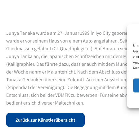
Junya Tanaka wurde am 27. Januar 1999 in Iyo City geboren. Im 
wurde er vor seinem Haus von einem Auto angefahren. Seither ist 
Um 
Gliedmassen gelähmt (C4 Quadriplegiker). Auf Anraten seines Pr
Ger
Junya Tanka an, die japanischen Schriftzeichen mit dem Mund 
zus
ver
(Kalligraphie). Das führte dazu, dass er auch mit dem Mund zu 
Mer
der Woche nahm er Malunterricht. Nach dem Abschluss der Schu
Tanaka Gedanken über seine Zukunft. An einer Ausstellung traf
(Stipendiat der Vereinigung). Die Begegnung mit dem Künstler fe
Entschluss, sich bei der VDMFK zu bewerben. Für seine abwechs
bedient er sich diverser Maltechniken.
Zurück zur Künstlerübersicht