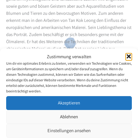
sowie guten und bösen Geistern aber auch Aquarellstudien von
Blumen und Tieren zu den bevorzugten Motiven. Zum anderen
erkennt man in den Arbeiten von Tan Kok Leong den Einfluss der
europäischen und amerikanischen Malerei. Sein Lieblingsthema ist
das Porträt. Zudem beschäftigt er sich besonders gerne mit der
Ölmalerei. Er hat des Weiteren die Techniken der traditionellen
chinesischen Malerei studiert. Dabei hat er seine Liebe zur
chinesischen Malerei entdeckt und die erlernten Techniken in
Zustimmung verwalten
seinen Werken meisterhaft umgesetzt. Tan Kok Leong hat in
Um dir ein optimales Erlebnis zu bieten, verwenden wir Technologien wie Cookies,
um Geräteinformationen zu speichern und/oder darauf zuzugreifen. Wenn du
Singapur an vielen Gruppenausstellungen teilgenommen und seine
diesen Technologien zustimmst, können wir Daten wie das Surfverhalten oder
Werke auch mittels Einzelausstellungen gezeigt. Hierbei konnte er
eindeutige IDs auf dieser Website verarbeiten. Wenn du deine Zustimmung nicht
schon einige Preise und Auszeichnungen für seine Arbeiten
erteilst oder zurückziehst, können bestimmte Merkmale und Funktionen
entgegennehmen, was auch zu einer gewissen Berühmtheit in
beeinträchtigt werden.
seinem Heimatland führte.
Akzeptieren
Zurück zur Künstlerübersicht
Ablehnen
Einstellungen ansehen