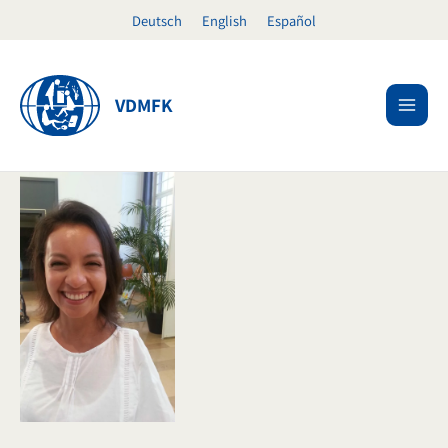
Zum
Deutsch
English
Español
Inhalt
springen
VDMFK