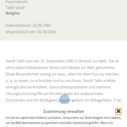
Fussmaler/in
Talbi Sarah
Belgien
Geburtsdatum: 23.09.1982
Stipendiat/in seit: 01.03.2016
Sarah Talbi kam am 23. September 1982 in Brüssel zur Welt. Sie ist
ohne obere Gliedmassen (Arme und Hände) zur Welt gekommen.
Diese Besonderheit zwang sie dazu, alles mit dem Fuss zu machen,
u. a. zu essen, zu schreiben und zu zeichnen.
Sarah Talbi erlebte
eine glückliche Kindheit. Gesundheitsprobleme und mehrere
chirurgische Eingriffe am Rücken sowie die andauernden
Schmerzen und die Müdigkeit prägten jedoch ihr Alltagsleben.
Frau
Talbi ist sprachlich sehr begabt, sie hat eine Konzession für
Zustimmung verwalten
Übersetzungen erlangt (englisch - spanisch), und schlug den Weg
Um dir ein optimales Erlebnis zu bieten, verwenden wir Technologien wie Cookies,
eines klassischen Berufslebens ein.
Dank dem Internet entdeckte
um Geräteinformationen zu speichern und/oder darauf zuzugreifen. Wenn du
sie zufällig unzählige Anleitungen und Tipps zum Zeichnen. In ihrer