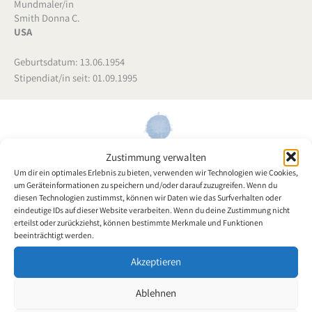
Mundmaler/in
Smith Donna C.
USA
Geburtsdatum: 13.06.1954
Stipendiat/in seit: 01.09.1995
Donna Smith wurde am 13. Juni 1954 geboren. Aufgrund einer
Zustimmung verwalten
Rückgradverletzung (C6) leidet sie an Quadraplegie. Die
Um dir ein optimales Erlebnis zu bieten, verwenden wir Technologien wie Cookies,
Mundmalerin ist künstlerisch sehr aktiv. Ihre Originale -
um Geräteinformationen zu speichern und/oder darauf zuzugreifen. Wenn du
vorwiegend Aquarelle - verraten Talent.
diesen Technologien zustimmst, können wir Daten wie das Surfverhalten oder
eindeutige IDs auf dieser Website verarbeiten. Wenn du deine Zustimmung nicht
erteilst oder zurückziehst, können bestimmte Merkmale und Funktionen
Zurück zur Künstlerübersicht
beeinträchtigt werden.
Akzeptieren
Ablehnen