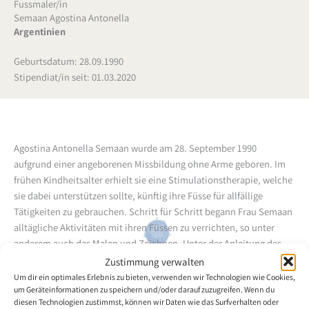
Fussmaler/in
Semaan Agostina Antonella
Argentinien
Geburtsdatum: 28.09.1990
Stipendiat/in seit: 01.03.2020
Agostina Antonella Semaan wurde am 28. September 1990
aufgrund einer angeborenen Missbildung ohne Arme geboren. Im
frühen Kindheitsalter erhielt sie eine Stimulationstherapie, welche
sie dabei unterstützen sollte, künftig ihre Füsse für allfällige
Tätigkeiten zu gebrauchen. Schritt für Schritt begann Frau Semaan
alltägliche Aktivitäten mit ihren Füssen zu verrichten, so unter
anderem auch das Malen und Zeichnen. Unter der Anleitung des
damaligen Assoziierten Mitglieds und heutigen Vollmitglieds Frau
Zustimmung verwalten
María Benítez Velozo hatte die Fussmalerin die Möglichkeit, ihre
Um dir ein optimales Erlebnis zu bieten, verwenden wir Technologien wie Cookies,
um Geräteinformationen zu speichern und/oder darauf zuzugreifen. Wenn du
Malfertigkeiten zu verbessern und somit zu perfektionieren.
diesen Technologien zustimmst, können wir Daten wie das Surfverhalten oder
Agostina Antonella Semaan hat einen Abschluss in "Visueller