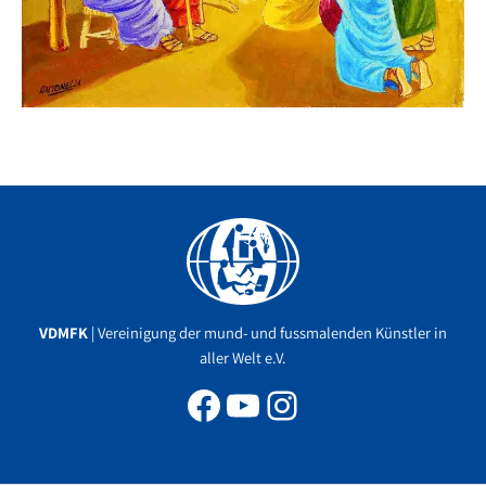
Facebook
YouTube
Instagram
VDMFK
| Vereinigung der mund- und fussmalenden Künstler in
aller Welt e.V.