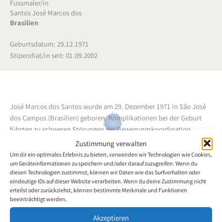
Fussmaler/in
Santos José Marcos dos
Brasilien
Geburtsdatum: 29.12.1971
Stipendiat/in seit: 01.09.2002
José Marcos dos Santos wurde am 29. Dezember 1971 in São José
dos Campos (Brasilien) geboren. Komplikationen bei der Geburt
führten zu schweren Störungen der Bewegungskoordination,
weiters zu muskulärer Athropie. Nach dem Abschluss der
Zustimmung verwalten
Grundschule und einer höher bildenden Lehranstalt begann er
Um dir ein optimales Erlebnis zu bieten, verwenden wir Technologien wie Cookies,
1987 mit der Fussmalerei und erhält regelmässig Privatunterricht
um Geräteinformationen zu speichern und/oder darauf zuzugreifen. Wenn du
diesen Technologien zustimmst, können wir Daten wie das Surfverhalten oder
von renommierten Mallehrern, namens José Ramis und Francisco
eindeutige IDs auf dieser Website verarbeiten. Wenn du deine Zustimmung nicht
Maxingelli.
Er hat bereits an zahlreichen Ausstellungen in Brasilien
erteilst oder zurückziehst, können bestimmte Merkmale und Funktionen
teilgenommen.
beeinträchtigt werden.
Akzeptieren