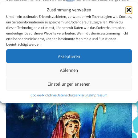
er Interesse am Malen zeigte, nahm er Malunterricht. Seine
Zustimmung verwalten
fussgemalten Bilder zeigen ein breites Spektrum an Motiven,
Um dir ein optimales Erlebnis zu bieten, verwenden wir Technologien wie Cookies,
angefangen von Landschaften bis hin zu Stillleben.
um Geräteinformationen zu speichern und/oder darauf zuzugreifen. Wenn du
diesen Technologien zustimmst, können wir Daten wie das Surfverhalten oder
eindeutige IDs auf dieser Website verarbeiten. Wenn du deine Zustimmung nicht
Zurück zur Künstlerübersicht
erteilst oder zurückziehst, können bestimmte Merkmale und Funktionen
beeinträchtigt werden.
Akzeptieren
Ablehnen
Einstellungen ansehen
Cookie-Richtlinie
Datenschutzerklärung
Impressum