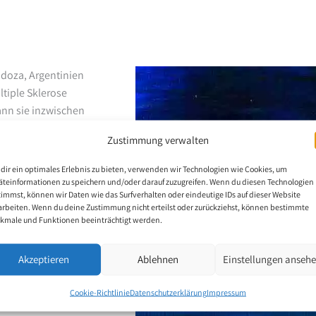
doza, Argentinien
ltiple Sklerose
ann sie inzwischen
sten Grundstein zur
Zustimmung verwalten
rstützt sie seither in
undmalerin konnte
dir ein optimales Erlebnis zu bieten, verwenden wir Technologien wie Cookies, um
oder nahm an
äteinformationen zu speichern und/oder darauf zuzugreifen. Wenn du diesen Technologien
timmst, können wir Daten wie das Surfverhalten oder eindeutige IDs auf dieser Website
arbeiten. Wenn du deine Zustimmung nicht erteilst oder zurückziehst, können bestimmte
kmale und Funktionen beeinträchtigt werden.
Akzeptieren
Ablehnen
Einstellungen anseh
Cookie-Richtlinie
Datenschutzerklärung
Impressum