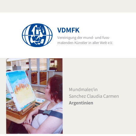
Zum
Inhalt
springen
VDMFK
Vereinigung der mund- und fuss-
malenden Künstler in aller Welt e.V.
Mundmaler/in
Sanchez Claudia Carmen
Argentinien