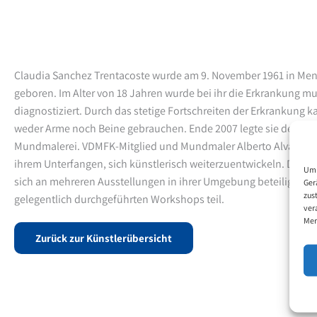
Claudia Sanchez Trentacoste wurde am 9. November 1961 in Men
geboren. Im Alter von 18 Jahren wurde bei ihr die Erkrankung mu
diagnostiziert. Durch das stetige Fortschreiten der Erkrankung k
weder Arme noch Beine gebrauchen.
Ende 2007 legte sie den er
Mundmalerei. VDMFK-Mitglied und Mundmaler Alberto Alvarez unte
ihrem Unterfangen, sich künstlerisch weiterzuentwickeln.
D
ie M
Um 
sich an mehreren Ausstellungen in ihrer Umgebung beteiligen 
Ger
zus
gelegentlich durchgeführten Workshops teil.
ver
Mer
Zurück zur Künstlerübersicht