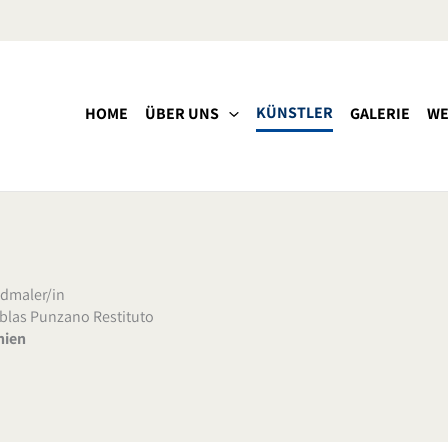
KÜNSTLER
HOME
ÜBER UNS
GALERIE
WE
dmaler/in
las Punzano Restituto
nien