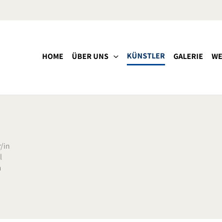
KÜNSTLER
HOME
ÜBER UNS
GALERIE
WE
/in
l
n