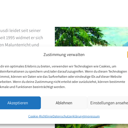
di leidet seit seiner
eit 1995 widmet er sich
den Malunterricht und
ungsbeteiligungen,
Zustimmung verwalten
dir ein optimales Erlebnis zu bieten, verwenden wir Technologien wie Cookies, um
äteinformationen zu speichern und/oder darauf zuzugreifen. Wenn du diesen Technologien
timmst, können wir Daten wie das Surfverhalten oder eindeutige IDs auf dieser Website
arbeiten. Wenn du deine Zustimmung nicht erteilst oder zurückziehst, können bestimmte
kmale und Funktionen beeinträchtigt werden.
Akzeptieren
Ablehnen
Einstellungen anseh
Cookie-Richtlinie
Datenschutzerklärung
Impressum