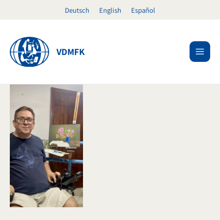
Zum
Deutsch
English
Español
Inhalt
springen
VDMFK