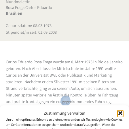
Mundmaler/in
Rosa Fraga Carlos Eduardo
Brasilien
Geburtsdatum: 08.03.1973
Stipendiat/in seit: 01.09.2008
Carlos Eduardo Rosa Fraga wurde am 8. März 1973 in Rio de Janeiro
geboren. Nach Abschluss der Mittelschule im Jahre 1991 wollte
Carlos an der Universität BWL oder Publizistik und Marketing
studieren. Nachdem er den Silvester 1991 mit seinen Eltern am
Strand verbrachte, ging er zu seinem Auto, um sich auszuruhen.
Minuten später verlor eine Ärztin die Kontrolle über ihr Fahrzeug
und prallte frontal gegen ein entgegenkommendes Fahrzeug,
welches von der Strasse abkam und in das Auto mit dem ruhenden
Zustimmung verwalten
Carlos Eduardo Rosa Fraga stiess. Infolge davon erlitt er irreversible
Um dir ein optimales Erlebnis zu bieten, verwenden wir Technologien wie Cookies,
Verletzungen der Halswirbelsäule und wurde somit zum
um Geräteinformationen zu speichern und/oder darauf zuzugreifen. Wenn du
Tetraplegiker. 2004 machte er die Bekanntschaft mit dem VDMFK-