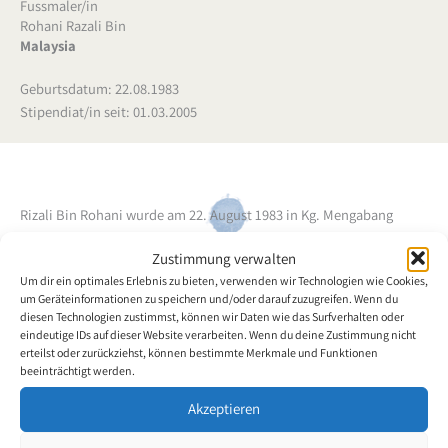
Fussmaler/in
Rohani Razali Bin
Malaysia
Geburtsdatum: 22.08.1983
Stipendiat/in seit: 01.03.2005
Rizali Bin Rohani wurde am 22. August 1983 in Kg. Mengabang
Lekor ohne Arme geboren.
Bereits im frühen Kindesalter begann
Zustimmung verwalten
der Kunstschaffende mit beiden Füssen zu zeichnen und zu malen.
Um dir ein optimales Erlebnis zu bieten, verwenden wir Technologien wie Cookies,
Bereits in der Grundschule erlernte er die grundlegenden Dinge
um Geräteinformationen zu speichern und/oder darauf zuzugreifen. Wenn du
über die Malerei und erweiterte in Folge seine Kenntnissee in
diesen Technologien zustimmst, können wir Daten wie das Surfverhalten oder
einem Übungszentrum in Cheras.
eindeutige IDs auf dieser Website verarbeiten. Wenn du deine Zustimmung nicht
erteilst oder zurückziehst, können bestimmte Merkmale und Funktionen
beeinträchtigt werden.
Zurück zur Künstlerübersicht
Akzeptieren