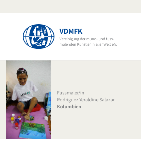
Zum
Inhalt
springen
VDMFK
Vereinigung der mund- und fuss-
malenden Künstler in aller Welt e.V.
Fussmaler/in
Rodriguez Yeraldine Salazar
Kolumbien