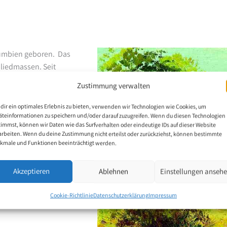
lumbien geboren. Das
Gliedmassen. Seit
m linken Fuss.
Zustimmung verwalten
dir ein optimales Erlebnis zu bieten, verwenden wir Technologien wie Cookies, um
äteinformationen zu speichern und/oder darauf zuzugreifen. Wenn du diesen Technologien
timmst, können wir Daten wie das Surfverhalten oder eindeutige IDs auf dieser Website
arbeiten. Wenn du deine Zustimmung nicht erteilst oder zurückziehst, können bestimmte
kmale und Funktionen beeinträchtigt werden.
Akzeptieren
Ablehnen
Einstellungen anseh
Cookie-Richtlinie
Datenschutzerklärung
Impressum