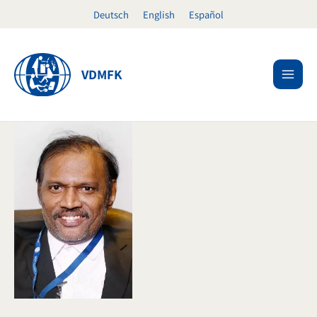
Zum
Deutsch
English
Español
Inhalt
springen
VDMFK