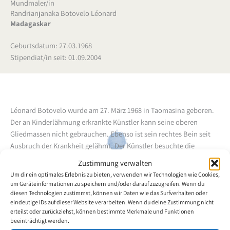
Mundmaler/in
Randrianjanaka Botovelo Léonard
Madagaskar
Geburtsdatum: 27.03.1968
Stipendiat/in seit: 01.09.2004
Léonard Botovelo wurde am 27. März 1968 in Taomasina geboren.
Der an Kinderlähmung erkrankte Künstler kann seine oberen
Gliedmassen nicht gebrauchen. Ebenso ist sein rechtes Bein seit
Ausbruch der Krankheit gelähmt. Der Künstler besuchte die
Grundschule und die technisch-wirtschaftliche Schule in
Zustimmung verwalten
Taomasina. 1998 machte er die ersten Malversuche mit dem Mund.
Um dir ein optimales Erlebnis zu bieten, verwenden wir Technologien wie Cookies,
Er hatte Erfolg dabei und konnte einstweilen an mehreren
um Geräteinformationen zu speichern und/oder darauf zuzugreifen. Wenn du
Ausstellungen teilnehmen. Der Künstler konnte aufgrund von
diesen Technologien zustimmst, können wir Daten wie das Surfverhalten oder
eindeutige IDs auf dieser Website verarbeiten. Wenn du deine Zustimmung nicht
Malkursen beachtliche Fortschritte machen.
erteilst oder zurückziehst, können bestimmte Merkmale und Funktionen
beeinträchtigt werden.