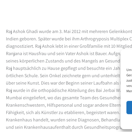
Raj Ashok Ghadi wurde am 3. Mai 2012 mit mehreren Gelenkkon
Indien geboren. Später wurde bei ihm Arthrogryposis Multiplex 
diagnostiziert. Raj Ashok lebt in einer Großfamilie mit 10 Mitglie
Ranjana ist Hausfrau und sein Vater Ashok ist Bauer. Aufgrund 
seines körperlichen Zustands und des Mangels an Gesundheits
Raj hauptsächlich zu Hause gepflegt und besuchte ein Jahr lang 
Um 
örtlichen Schule. Sein Onkel zeichnete gern und unterhielt sich g
Ger
zus
über seine Kunst. Dies war der Beginn seiner Laufbahn als Mund
ver
Raj wurde in die orthopädische Abteilung des Bai Jerbai Wadia Ho
Mer
Mumbai eingeliefert, wo das gesamte Team des Gesundheitspers
Krankenschwestern, Hilfspersonal und sogar andere Eltern und 
Fähigkeit, sich als Künstler zu etablieren, begeistert waren. Da es
Krankenhaus handelt, wurden seine Diagnosen, Behandlungsk
und sein Krankenhausaufenthalt durch Gesundheitsprogramm