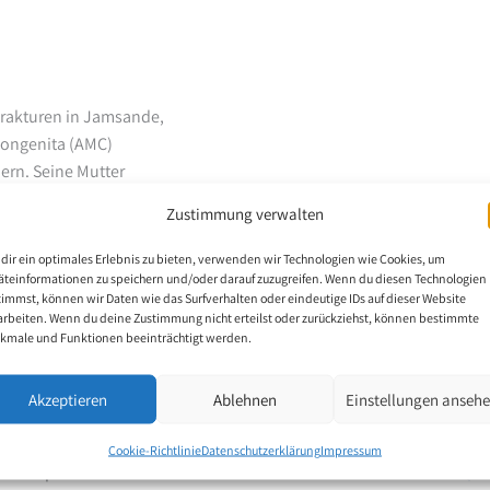
trakturen in Jamsande,
Congenita (AMC)
dern. Seine Mutter
der abgelegenen Lage,
Zustimmung verwalten
einrichtungen wurde
die erste Klasse der
dir ein optimales Erlebnis zu bieten, verwenden wir Technologien wie Cookies, um
elegentlich mit Raj
äteinformationen zu speichern und/oder darauf zuzugreifen. Wenn du diesen Technologien
timmst, können wir Daten wie das Surfverhalten oder eindeutige IDs auf dieser Website
maler.
arbeiten. Wenn du deine Zustimmung nicht erteilst oder zurückziehst, können bestimmte
spital for Children in
kmale und Funktionen beeinträchtigt werden.
onals, Ärzte,
Kinder von seiner
Akzeptieren
Ablehnen
Einstellungen anseh
 sich um ein karitatives
osten, Medikamente
Cookie-Richtlinie
Datenschutzerklärung
Impressum
e und Spenden