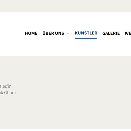
KÜNSTLER
HOME
ÜBER UNS
GALERIE
WE
ler/in
ok Ghadi