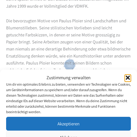
Jahre 1999 wurde er Vollmitglied der VDMFK.
Die bevorzugten Motive von Paulus Ploier sind Landschaften und
Blumenstilleben. Seine stilistischen Vorlieben sind leicht
getuschte Farbskizzen, in denen er seine Motive grosszügig zu
Papier bringt. Seine Arbeiten zeugen von einer Qualität, bei der
man niemals an eine derartige Behinderung oder etwa bildnerische
Ersatzlösung denken würde, wie ein Kunsthistoriker unter anderem
ausführte. Paulus Ploier konnte mit seinen Bildern schon
zahlreiche Erfolge feiern. Zudem nahm er an zahlreichen
Ausstellungen im In- und Ausland teil, welche auch die Medien auf
Zustimmung verwalten
den Künstler aufmerksam machten.
Um dir ein optimales Erlebnis zu bieten, verwenden wir Technologien wie Cookies,
um Geräteinformationen zu speichern und/oder darauf zuzugreifen. Wenn du
diesen Technologien zustimmst, können wir Daten wie das Surfverhalten oder
Zurück zur Künstlerübersicht
eindeutige IDs auf dieser Website verarbeiten. Wenn du deine Zustimmung nicht
erteilst oder zurückziehst, können bestimmte Merkmale und Funktionen
beeinträchtigt werden.
Akzeptieren