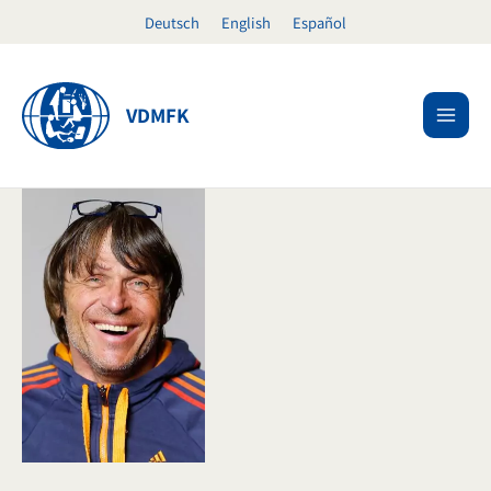
Zum
Deutsch
English
Español
Inhalt
springen
VDMFK