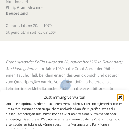
Mundmaler/in
Philip Grant Alexander
Neuseeland
Geburtsdatum: 20.11.1970
Stipendiat/in seit: 01.03.2004
Grant Alexander Philip wurde am 20. November 1970 in Devonport/
Auckland geboren.
Im Jahre 1989 hatte Grant Alexander Philip
einen Tauchunfall, bei dem er sich das Genick brach und dadurch
zum Quadriplegiker wurde. Vor seinem Unfall arbeitete er als
Lehrling in der Metallbranche. Zudem hatte er Ambitionen für
Motorradrennen und für eine Anstellung in der neuseeländischen
Zustimmung verwalten
Armee. 1990 begann er Abendkurse zu nehmen, um
Um dir ein optimales Erlebnis zu bieten, verwenden wir Technologien wie Cookies,
Computerdesign zu lernen. Die vergangenen Jahre arbeitete er für
um Geräteinformationen zu speichern und/oder darauf zuzugreifen. Wenn du
diesen Technologien zustimmst, können wir Daten wie das Surfverhalten oder
eine Firma, die Kinderspielplätze für McDonalds Neuseeland und
eindeutige IDs auf dieser Website verarbeiten. Wenn du deine Zustimmung nicht
McDonalds Restaurants auf internationaler Ebene entwirft. Im
erteilst oder zurückziehst, können bestimmte Merkmale und Funktionen
Jahre 2002 wurde er vom VDMFK-Mitglied Grant Sharman in die