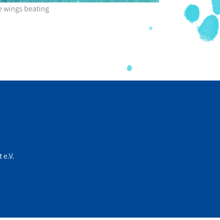
e wings beating
 e.V.