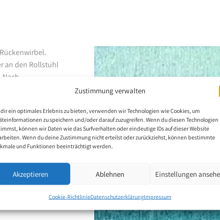
 Rückenwirbel.
r an den Rollstuhl
. Nach
egann er mit dem
Zustimmung verwalten
er Vereinigung. Dadurch
dir ein optimales Erlebnis zu bieten, verwenden wir Technologien wie Cookies, um
icht zu erhalten, was
äteinformationen zu speichern und/oder darauf zuzugreifen. Wenn du diesen Technologien
tig verbessern konnte.
timmst, können wir Daten wie das Surfverhalten oder eindeutige IDs auf dieser Website
arbeiten. Wenn du deine Zustimmung nicht erteilst oder zurückziehst, können bestimmte
kmale und Funktionen beeinträchtigt werden.
wendet er die
Akzeptieren
Ablehnen
Einstellungen anseh
 sind Blumen in allen
äts. Der Mundmaler
Cookie-Richtlinie
Datenschutzerklärung
Impressum
seines Landes