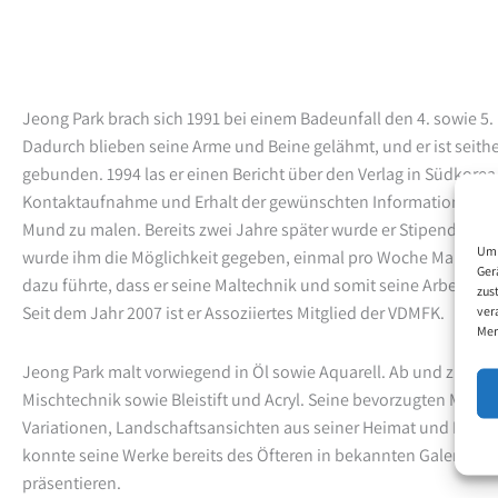
Jeong Park brach sich 1991 bei einem Badeunfall den 4. sowie 5.
Dadurch blieben seine Arme und Beine gelähmt, und er ist seithe
gebunden. 1994 las er einen Bericht über den Verlag in Südkorea
Kontaktaufnahme und Erhalt der gewünschten Informationen b
Mund zu malen. Bereits zwei Jahre später wurde er Stipendiat d
Um 
wurde ihm die Möglichkeit gegeben, einmal pro Woche Malunterr
Ger
dazu führte, dass er seine Maltechnik und somit seine Arbeit ste
zus
Seit dem Jahr 2007 ist er Assoziiertes Mitglied der VDMFK.
ver
Mer
Jeong Park malt vorwiegend in Öl sowie Aquarell. Ab und zu ver
Mischtechnik sowie Bleistift und Acryl. Seine bevorzugten Motive
Variationen, Landschaftsansichten aus seiner Heimat und Portr
konnte seine Werke bereits des Öfteren in bekannten Galerien 
präsentieren.