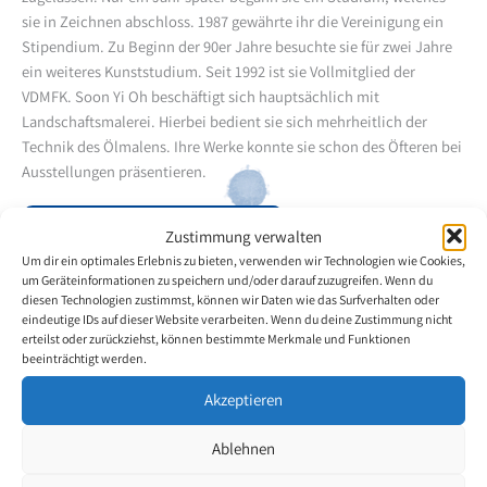
sie in Zeichnen abschloss. 1987 gewährte ihr die Vereinigung ein
Stipendium. Zu Beginn der 90er Jahre besuchte sie für zwei Jahre
ein weiteres Kunststudium. Seit 1992 ist sie Vollmitglied der
VDMFK. Soon Yi Oh beschäftigt sich hauptsächlich mit
Landschaftsmalerei. Hierbei bedient sie sich mehrheitlich der
Technik des Ölmalens. Ihre Werke konnte sie schon des Öfteren bei
Ausstellungen präsentieren.
Zurück zur Künstlerübersicht
Zustimmung verwalten
Um dir ein optimales Erlebnis zu bieten, verwenden wir Technologien wie Cookies,
um Geräteinformationen zu speichern und/oder darauf zuzugreifen. Wenn du
diesen Technologien zustimmst, können wir Daten wie das Surfverhalten oder
eindeutige IDs auf dieser Website verarbeiten. Wenn du deine Zustimmung nicht
erteilst oder zurückziehst, können bestimmte Merkmale und Funktionen
beeinträchtigt werden.
Akzeptieren
Ablehnen