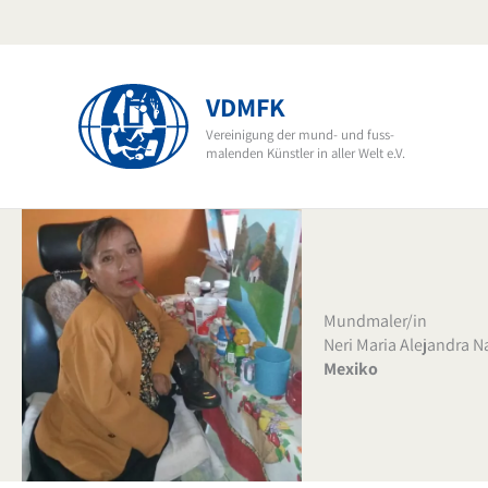
Zum
Inhalt
springen
VDMFK
Vereinigung der mund- und fuss-
malenden Künstler in aller Welt e.V.
Mundmaler/in
Neri Maria Alejandra N
Mexiko