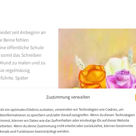
leidet seit Anbeginn an
e Beine fehlen
ine öffentliche Schule
e somit das Schreiben
m Mund zu malen und zu
 sie regelmässig
nführte. Später
Zustimmung verwalten
dir ein optimales Erlebnis zu bieten, verwenden wir Technologien wie Cookies, um
äteinformationen zu speichern und/oder darauf zuzugreifen. Wenn du diesen Technologien
timmst, können wir Daten wie das Surfverhalten oder eindeutige IDs auf dieser Website
arbeiten. Wenn du deine Zustimmung nicht erteilst oder zurückziehst, können bestimmte
kmale und Funktionen beeinträchtigt werden.