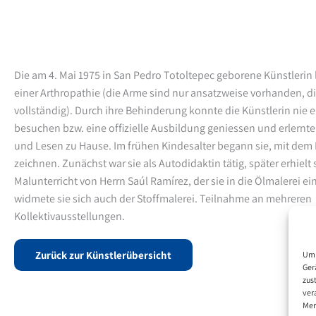
Die am 4. Mai 1975 in San Pedro Totoltepec geborene Künstlerin 
einer Arthropathie (die Arme sind nur ansatzweise vorhanden, di
vollständig).
Durch ihre Behinderung konnte die Künstlerin nie e
besuchen bzw. eine offizielle Ausbildung geniessen und erlernt
und Lesen zu Hause.
Im frühen Kindesalter begann sie, mit de
zeichnen. Zunächst war sie als Autodidaktin tätig, später erhielt
Malunterricht von Herrn Saúl Ramírez, der sie in die Ölmalerei ei
widmete sie sich auch der Stoffmalerei.
Teilnahme an mehreren
Kollektivausstellungen.
Zurück zur Künstlerübersicht
Um 
Ger
zus
ver
Mer