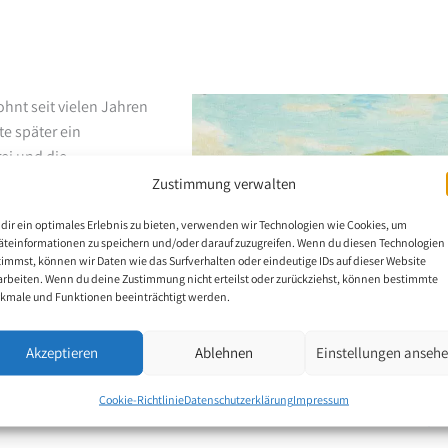
hnt seit vielen Jahren
e später ein
rei und die
 Unfall nie auf den Weg
Zustimmung verwalten
 einem Fahrradausflug
dir ein optimales Erlebnis zu bieten, verwenden wir Technologien wie Cookies, um
hn entdeckten und Hilfe
äteinformationen zu speichern und/oder darauf zuzugreifen. Wenn du diesen Technologien
plegiker. Sein Interesse
timmst, können wir Daten wie das Surfverhalten oder eindeutige IDs auf dieser Website
arbeiten. Wenn du deine Zustimmung nicht erteilst oder zurückziehst, können bestimmte
bilitationsstation des
kmale und Funktionen beeinträchtigt werden.
iner Natur zu folgen
mit Ausnahme eines
Akzeptieren
Ablehnen
Einstellungen anseh
ahren seine Technik
einem Bruder zusammen,
Malc
Cookie-Richtlinie
Datenschutzerklärung
Impressum
r Leidenschaft für die