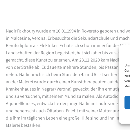
Nadir Fakhoury wurde am 16.01.1994 in Rovereto geboren und wo
in Malcesine, Verona. Er besuchte die Sekundarschule und macht
Berufsdiplom als Elektriker. Er hat sich schon immer für die Male
Landschaften der Region begeistert, hat sich aber bis zu seinem
gemacht, diese Kunst zu erlernen. Am 23.12.2020 kam Nadir bei
Um 
von der Straße ab. Es dauerte mehrere Stunden, bis Passanten i
Ger
riefen. Nadir brach sich beim Sturz den 4. und 5. ist seither Tetra
zus
ver
an der Malerei wurde durch einen Kunsttherapeuten auf der Reha
Mer
Krankenhauses in Negrar (Verona) geweckt, der ihn ermutigte, se
und zu versuchen, mit seinem Mund zu malen. Als Autodidakt, 
Aquarellkurses, entwickelte der junge Nadir im Laufe von zwei J
und beherrscht auch Ölfarben. Er lebt mit seiner Mutter und s
die ihm im täglichen Leben eine große Hilfe sind und ihn in seine
Malerei bestärken.