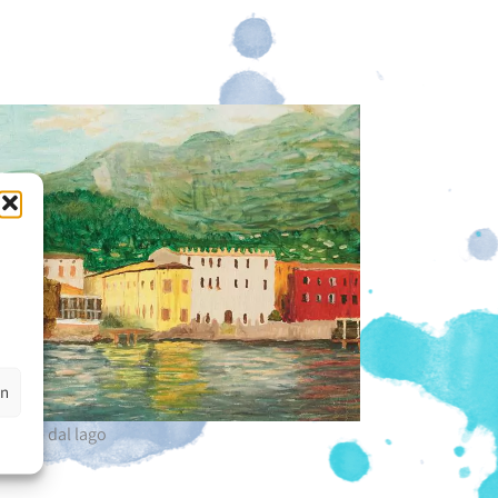
en
esine dal lago