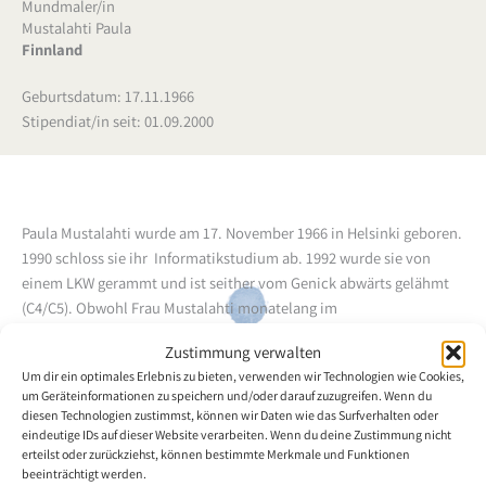
Mundmaler/in
Mustalahti Paula
Finnland
Geburtsdatum: 17.11.1966
Stipendiat/in seit: 01.09.2000
Paula Mustalahti wurde am 17. November 1966 in Helsinki geboren.
1990 schloss sie ihr Informatikstudium ab. 1992 wurde sie von
einem LKW gerammt und ist seither vom Genick abwärts gelähmt
(C4/C5). Obwohl Frau Mustalahti monatelang im
Rehabilitationszentrum war, blieb ihr Zustand unverändert. Bereits
Zustimmung verwalten
vor dem Unfall widmete sie sich der Malerei und wollte trotz ihrer
Um dir ein optimales Erlebnis zu bieten, verwenden wir Technologien wie Cookies,
Behinderung damit fortfahren. Die Künstlerin malt hauptsächlich
um Geräteinformationen zu speichern und/oder darauf zuzugreifen. Wenn du
Aquarellbilder, jedoch findet sie auch grossen Gefallen an
diesen Technologien zustimmst, können wir Daten wie das Surfverhalten oder
Tuschezeichnungen und an der Porzellanmalerei: 1994 - 1995
eindeutige IDs auf dieser Website verarbeiten. Wenn du deine Zustimmung nicht
erteilst oder zurückziehst, können bestimmte Merkmale und Funktionen
studierte die Mundmalerin an der Offenen Universität in Helsinki
beeinträchtigt werden.
Kunstgeschichte.