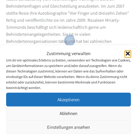
Behindertenfragen und Gleichstellung anzubieten. Im Juni 2007
stellte Rosie ihre Autobiographie "Vier Finger und dreizehn Zehen"
fertig und veröffentlichte sie im Jahre 2009. Rosaleen Mriarty-
Simmonds beschäftigt sich leidenschaftlich gerne um
Behindertenangelegenheiten. Sie ist in vielen
Behindertenorganisationen tätig und hat bei zahlreichen
Organisationen auf lokaler, regionaler und nationaler Ebene
Zustimmung verwalten
mitgearbeitet, u.a. der Kommission für Gleichheit und
Um dir ein optimales Erlebnis zu bieten, verwenden wir Technologien wie Cookies,
Menschenrechte. Sie ist oft als Rednerin bei Konferenzen, in
um Geräteinformationen zu speichern und/oder darauf zuzugreifen. Wenn du
Buchclubs, Schulen und bei Abendveranstaltungen zu hören.
diesen Technologien zustimmst, können wir Daten wie das Surfverhalten oder
Rosaleen Mriarty-Simmonds ist Moderatorin bei Able Radio (einem
eindeutige IDs auf dieser Website verarbeiten. Wenn du deine Zustimmung nicht
erteilst oder zurückziehst, können bestimmte Merkmale und Funktionen
Onlineradiosender). Sie arbeitet ausserdem freiberuflich für BBC
beeinträchtigt werden.
Radio Wales. Derzeit hat sie den Auftrag, vier Sendungen unter dem
Titel "Rosies Welt" zu moderieren, die dort im Sommer
Akzeptieren
ausgestrahlt wurden. Neuerdings beschäftigt sie sich auch mit
Schauspielerei. So hat sie bereits an drei Lesungen der "D-
Ablehnen
Monologe" von Kaite O'Reilly teilgenommen. Ihr jüngstes Projekt
war eine einzigartige Version der griechischen Komödie "Die Vögel"
Einstellungen ansehen
von Aristophanes in Zusammenarbeit mit der Unusual Stage