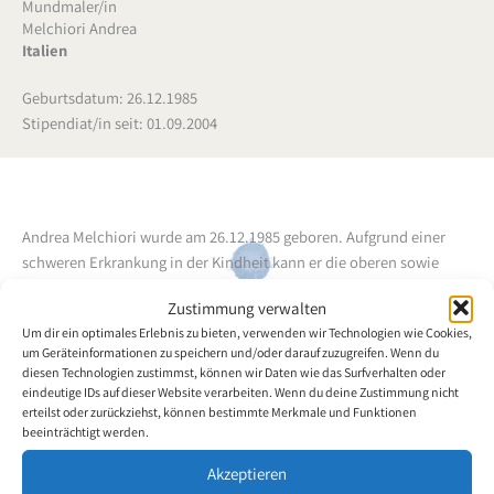
Mundmaler/in
Melchiori Andrea
Italien
Geburtsdatum: 26.12.1985
Stipendiat/in seit: 01.09.2004
Andrea Melchiori wurde am 26.12.1985 geboren.
Aufgrund einer
schweren Erkrankung in der Kindheit kann er die oberen sowie
unteren Gliedmassen nicht gebrauchen (spinalen Atrophie
Zustimmung verwalten
verbunden mit einer Arthrogrypose) und begann daher schon früh
Um dir ein optimales Erlebnis zu bieten, verwenden wir Technologien wie Cookies,
mit dem Mund zu schreiben, zu malen und zu zeichnen.
Der
um Geräteinformationen zu speichern und/oder darauf zuzugreifen. Wenn du
Mundmaler besuchte vier Jahre lang das technische Institut für
diesen Technologien zustimmst, können wir Daten wie das Surfverhalten oder
Werbegraphik.
Nun möchte sich der Künstler intensiv mit der Welt
eindeutige IDs auf dieser Website verarbeiten. Wenn du deine Zustimmung nicht
erteilst oder zurückziehst, können bestimmte Merkmale und Funktionen
der Schönen Künste beschäftigen.
beeinträchtigt werden.
Zurück zur Künstlerübersicht
Akzeptieren