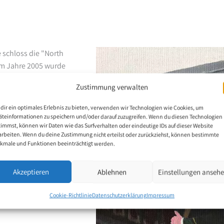
 schloss die "North
Im Jahre 2005 wurde
rt. 2009 musste sie
Zustimmung verwalten
en versagten auch ihre
cher Gliedmassen. Da
dir ein optimales Erlebnis zu bieten, verwenden wir Technologien wie Cookies, um
herchen zum Thema
äteinformationen zu speichern und/oder darauf zuzugreifen. Wenn du diesen Technologien
timmst, können wir Daten wie das Surfverhalten oder eindeutige IDs auf dieser Website
 Im Oktober 2013 legte
arbeiten. Wenn du deine Zustimmung nicht erteilst oder zurückziehst, können bestimmte
iese zunächst im
kmale und Funktionen beeinträchtigt werden.
r's School", wo sie
Akzeptieren
Ablehnen
Einstellungen anseh
Cookie-Richtlinie
Datenschutzerklärung
Impressum