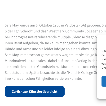
Sara May wurde am 6. Oktober 1966 in Valdosta (GA) geboren. Sie
Side High School" und das "Westmark Community College" ab. 
bei ihr progressive rezidivierende multiple Sklerose diagnostizie
ihren Beruf aufgeben, da sie kaum mehr gehen konnte. Inzwisch
Hände und Arme und sie leidet infolge an einer Lähmung sämtli
Um 
Sara May immer schon gerne kreativ war, stellte sie einige Rec
Ger
zus
Mundmalerei an und stiess dabei auf unseren Verlag in den USA.
ver
sie somit den ersten Grundstein zur Mundmalerei und erlernte d
Mer
Selbststudium. Später besuchte sie die "Hendrix College Governo
ihre künstlerischen Fähigkeiten vertiefen konnte.
Zurück zur Künstlerübersicht