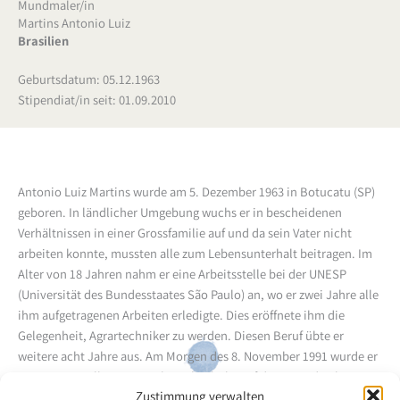
Mundmaler/in
Martins Antonio Luiz
Brasilien
Geburtsdatum: 05.12.1963
Stipendiat/in seit: 01.09.2010
Antonio Luiz Martins wurde am 5. Dezember 1963 in Botucatu (SP)
geboren.
In ländlicher Umgebung wuchs er in bescheidenen
Verhältnissen in einer Grossfamilie auf und da sein Vater nicht
arbeiten konnte, mussten alle zum Lebensunterhalt beitragen.
Im
Alter von 18 Jahren nahm er eine Arbeitsstelle bei der UNESP
(Universität des Bundesstaates São Paulo) an, wo er zwei Jahre alle
ihm aufgetragenen Arbeiten erledigte. Dies eröffnete ihm die
Gelegenheit, Agrartechniker zu werden. Diesen Beruf übte er
weitere acht Jahre aus.
Am Morgen des 8. November 1991 wurde er
von seinen Kollegen zur Arbeit abgeholt. Auf dem Weg dorthin
Zustimmung verwalten
verlor der Fahrer die Kontrolle über das Fahrzeug. Das Auto