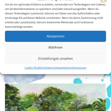
Um dir ein optimales Erlebnis zu bieten, verwenden wir Technologien wie Cookies,
überschlug sich mehrmals und traf schliesslich einen
um Geräteinformationen zu speichern und/oder darauf zuzugreifen. Wenn du
Laternenmasten. Die Folge war eine Tetraplegie der C5 und C6
diesen Technologien zustimmst, können wir Daten wie das Surfverhalten oder
Wirbel, wodurch Antonio Luiz Martins vollständig gelähmt blieb.
eindeutige IDs auf dieser Website verarbeiten. Wenn du deine Zustimmung nicht
Im Jahre 1997, während einer Therapiesitzung, entdeckte er den
erteilst oder zurückziehst, können bestimmte Merkmale und Funktionen
beeinträchtigt werden.
Künstler in sich und begann mit dem Pinsel im Mund zu malen.
Trotz anfänglicher Schwierigkeiten und seiner Unsicherheit gab er
Akzeptieren
seine neu entdeckte Leidenschaft nicht auf und konnte schnell auf
beachtliche Erfolge verweisen.
Antonio Luiz Martins malt mit
Ablehnen
Vorliebe Landschaften und Blumen, die er bei zahlreichen
Ausstellung in seiner Gegend präsentieren konnte.
Einstellungen ansehen
Cookie-Richtlinie
Datenschutzerklärung
Impressum
Zurück zur Künstlerübersicht